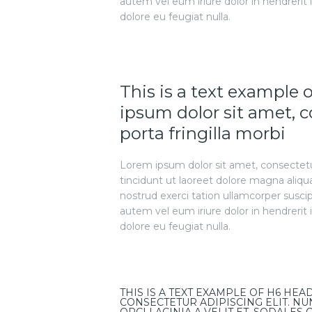
autem vel eum iriure dolor in hendrerit 
dolore eu feugiat nulla.
This is a text example
ipsum dolor sit amet, c
porta fringilla morbi
Lorem ipsum dolor sit amet, consectet
tincidunt ut laoreet dolore magna aliqu
nostrud exerci tation ullamcorper susci
autem vel eum iriure dolor in hendrerit 
dolore eu feugiat nulla.
THIS IS A TEXT EXAMPLE OF H6 HEA
CONSECTETUR ADIPISCING ELIT. N