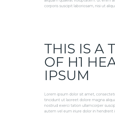
aliquam quaerat voluptatem. ut enim a
corporis suscipit laboriosam, nisi ut al
THIS IS A
OF H1 HE
IPSUM
Lorem ipsum dolor sit amet, consectet
tincidunt ut laoreet dolore magna aliqu
nostrud exerci tation ullamcorper susci
autem vel eum iriure dolor in hendrerit 