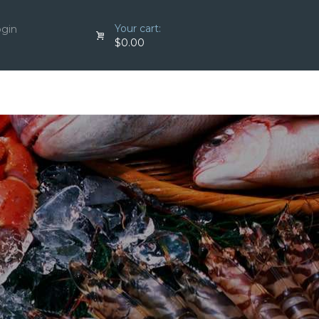
Your cart:
ogin
$0.00