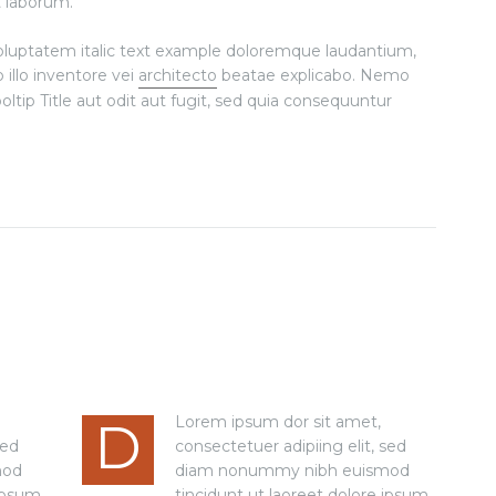
t laborum.
voluptatem italic text example doloremque laudantium,
illo inventore vei
architecto
beatae explicabo. Nemo
ltip Title aut odit aut fugit, sed quia consequuntur
Lorem ipsum dor sit amet,
D
sed
consectetuer adipiing elit, sed
mod
diam nonummy nibh euismod
 ipsum
tincidunt ut laoreet dolore ipsum