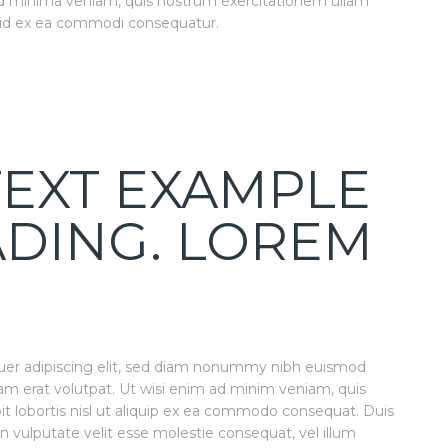
d minima veniam, quis nostrum exercitationem ullam
iquid ex ea commodi consequatur.
 TEXT EXAMPLE
ADING. LOREM
uer adipiscing elit, sed diam nonummy nibh euismod
am erat volutpat. Ut wisi enim ad minim veniam, quis
pit lobortis nisl ut aliquip ex ea commodo consequat. Duis
in vulputate velit esse molestie consequat, vel illum