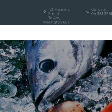
121 Manners
Call us at
Street
04-381 398
Te Aro,
Wellington 6011