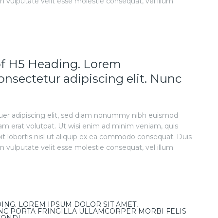
in vulputate velit esse molestie consequat, vel illum
 of H5 Heading. Lorem
onsectetur adipiscing elit. Nunc
uer adipiscing elit, sed diam nonummy nibh euismod
am erat volutpat. Ut wisi enim ad minim veniam, quis
pit lobortis nisl ut aliquip ex ea commodo consequat. Duis
in vulputate velit esse molestie consequat, vel illum
DING. LOREM IPSUM DOLOR SIT AMET,
UNC PORTA FRINGILLA ULLAMCORPER MORBI FELIS