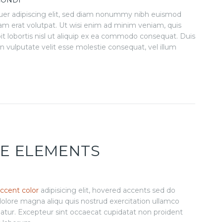
 CONDI
uer adipiscing elit, sed diam nonummy nibh euismod
am erat volutpat. Ut wisi enim ad minim veniam, quis
pit lobortis nisl ut aliquip ex ea commodo consequat. Duis
in vulputate velit esse molestie consequat, vel illum
NE ELEMENTS
ccent color
adipisicing elit, hovered accents sed do
lore magna aliqu quis nostrud exercitation ullamco
ariatur. Excepteur sint occaecat cupidatat non proident