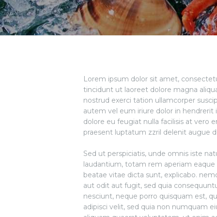
Lorem ipsum dolor sit amet, consectet
tincidunt ut laoreet dolore magna aliqu
nostrud exerci tation ullamcorper susci
autem vel eum iriure dolor in hendrerit 
dolore eu feugiat nulla facilisis at vero
praesent luptatum zzril delenit augue du
Sed ut perspiciatis, unde omnis iste n
laudantium, totam rem aperiam eaque ips
beatae vitae dicta sunt, explicabo. nem
aut odit aut fugit, sed quia consequunt
nesciunt, neque porro quisquam est, qui
adipisci velit, sed quia non numquam e