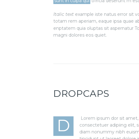
sunt in culpa qui
officia deserunt m es
Italic text
example iste natus error sit 
totam rem aperiam, eaque ipsa quae ab 
enptatem quia oluptas sit aspernatur Too
magni dolores eos quiet.
DROPCAPS
Lorem ipsum dor sit amet,
D
consectetuer adipiing elit, 
diam nonummy nibh euis
tincidunt ut laoreet dolore