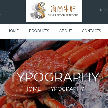
L
8
HOME
PRODUCTS
ABOUT
CONTACTS
TYPOGRAPHY
HOME
TYPOGRAPHY