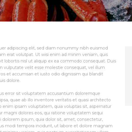
uer adipiscing elit, sed diam nonummy nibh euismod
am erat volutpat. Ut wisi enim ad minim veniam, quis
pit lobortis nisl ut aliquip ex ea commodo consequat. Duis
in vulputate velit esse molestie consequat, vel illum
 eros et accumsan et iusto odio dignissim qui blandit
is dolore.
atus error sit voluptatem accusantium doloremque
a, quae ab illo inventore veritatis et quasi architecto
o enim ipsam voluptatem, quia voluptas sit, aspernatur
ur magni dolores eos, qui ratione voluptatem sequi
 dolorem ipsum, quia dolor sit, amet, consectetur,
ius modi tempora incidunt, ut labore et dolore magnam