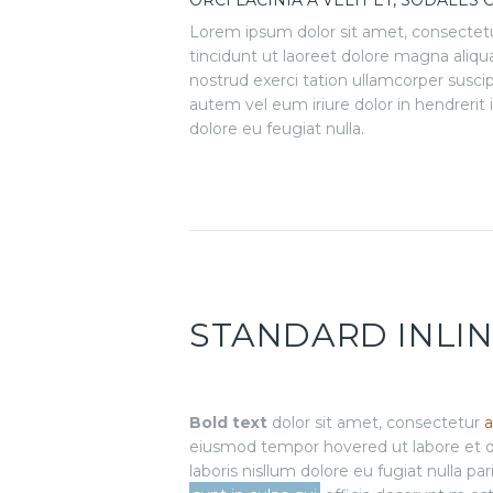
ORCI LACINIA A VELIT ET, SODALES
Lorem ipsum dolor sit amet, consectet
tincidunt ut laoreet dolore magna aliqu
nostrud exerci tation ullamcorper susci
autem vel eum iriure dolor in hendrerit 
dolore eu feugiat nulla.
STANDARD INLI
Bold text
dolor sit amet, consectetur
a
eiusmod tempor hovered ut labore et do
laboris nisllum dolore eu fugiat nulla p